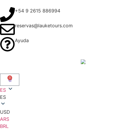
+54 9 2615 886994
reservas@lauketours.com
Ayuda
0
ES
ES
USD
ARS
BRL