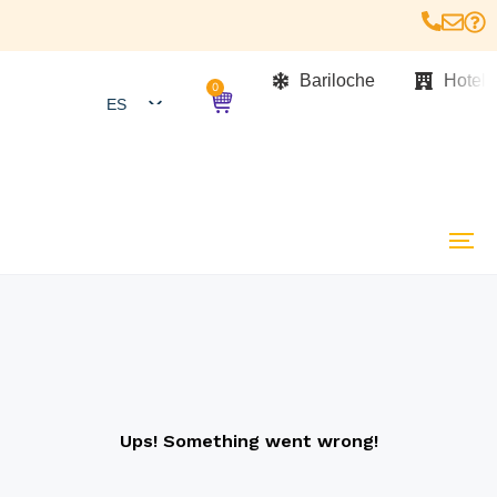
Bariloche
Hotele
0
ES
USD
EN
PT