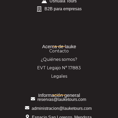
Ushuaia Tours
B2B para empresas
Acerca de lauke
Contacto
¿Quiénes somos?
EVT Legajo N° 17883
Legales
Información general
reservas@lauketours.com
administracion@lauketours.com
Espacio San Lorenzo, Mendoza