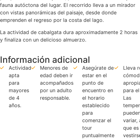
fauna autóctona del lugar. El recorrido lleva a un mirador
con vistas panorámicas del paisaje, desde donde
emprenden el regreso por la costa del lago.
La actividad de cabalgata dura aproximadamente 2 horas
y finaliza con un delicioso almuerzo.
Información adicional
Actividad
Menores de
Asegúrate de
Lleva 
apta
edad deben ir
estar en el
cómod
para
acompañados
punto de
apropi
mayores
por un adulto
encuentro en
para el
de 4
responsable.
el horario
Las
años.
establecido
temper
para
puede
comenzar el
variar, 
tour
que es 
puntualmente
vestirs