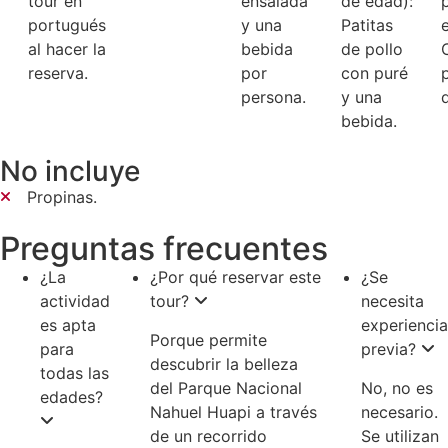
tour en
ensalada
de edad):
portugués
y una
Patitas
al hacer la
bebida
de pollo
reserva.
por
con puré
persona.
y una
d
bebida.
No incluye
Propinas.
Preguntas frecuentes
¿La
¿Por qué reservar este
¿Se
actividad
tour?
necesita
es apta
experiencia
Porque permite
para
previa?
descubrir la belleza
todas las
del Parque Nacional
No, no es
edades?
Nahuel Huapi a través
necesario.
de un recorrido
Se utilizan