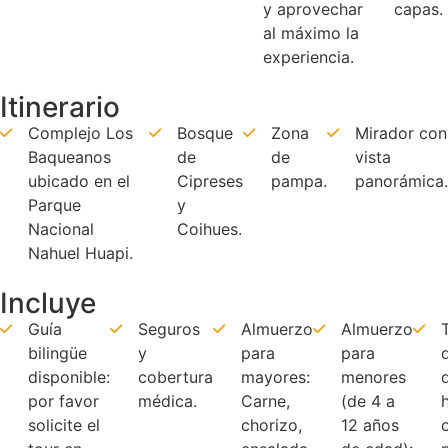
y aprovechar
capas.
al máximo la
experiencia.
Itinerario
Complejo Los
Bosque
Zona
Mirador con
Baqueanos
de
de
vista
ubicado en el
Cipreses
pampa.
panorámica.
Parque
y
Nacional
Coihues.
Nahuel Huapi.
Incluye
Guía
Seguros
Almuerzo
Almuerzo
bilingüe
y
para
para
disponible:
cobertura
mayores:
menores
por favor
médica.
Carne,
(de 4 a
solicite el
chorizo,
12 años