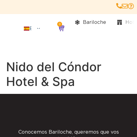
Bariloche
Hote
0
ES
USD
EN
PT
Nido del Cóndor
Hotel & Spa
Conocemos Bariloche, queremos que vos